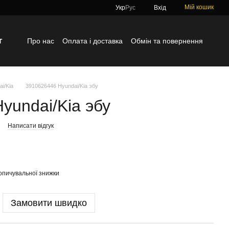
Мій кошик
Укр
Рус
Вхід
г
Про нас
Оплата і доставка
Обмін та повернення
Контактна інформація
Блог
Відгуки про магазин
i/Kia
3910626446 Hyundai/Kia эбу
yundai/Kia эбу
Написати відгук
опичувальної знижки
Замовити швидко