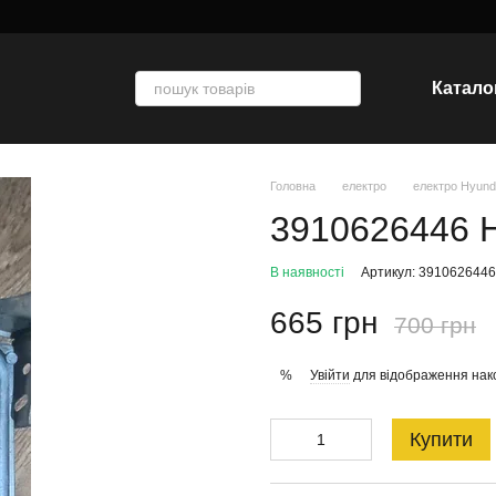
Катало
Головна
електро
електро Hyunda
3910626446 H
В наявності
Артикул: 3910626446
665 грн
700 грн
Увійти
для відображення нак
%
Купити