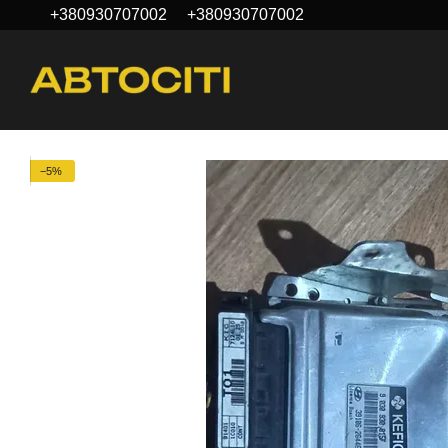
+380930707002
+380930707002
Перейти до основного контенту
−5%