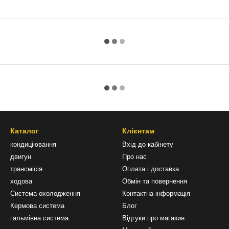
Каталог
Клієнтам
кондиціювання
Вхід до кабінету
двигун
Про нас
трансмісія
Оплата і доставка
ходова
Обмін та повернення
Система охолодження
Контактна інформація
Кермова система
Блог
гальмівна система
Відгуки про магазин