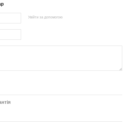
ар
Увійти за допомогою
антія