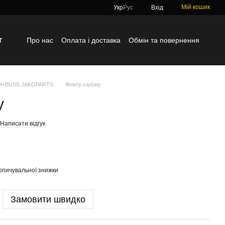
Мій кошик
Укр
Рус
Вхід
г
Про нас
Оплата і доставка
Обмін та повернення
Контактна інформація
Блог
Відгуки про магазин
TH+BUSS JAKOPARTS
Фільтр салону
у
Написати відгук
опичувальної знижки
Замовити швидко