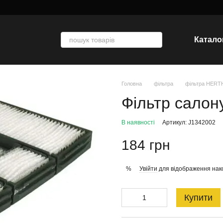
Катало
Головна
фільтра
фільтра HER
Фільтр салон
В наявності
Артикул: J1342002
184 грн
Увійти
для відображення нак
%
Купити