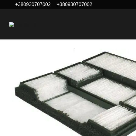
+380930707002
+380930707002
Перейти до основного контенту