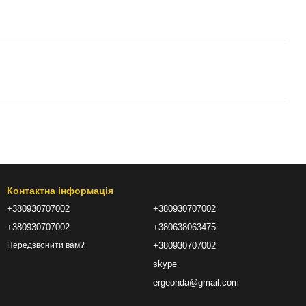
Контактна інформація
+380930707002
+380930707002
+380930707002
+380638063475
+380930707002
Передзвонити вам?
skype
ergeonda@gmail.com