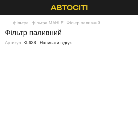
фільтра
фільтра MAHLE
Фільтр паливний
Фільтр паливний
Артикул:
KL638
Написати відгук