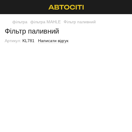
фільтра
фільтра MAHLE
Фільтр паливний
Фільтр паливний
Артикул:
KL781
Написати відгук