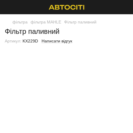
фільтра
фільтра MAHLE
Фільтр паливний
Фільтр паливний
Артикул:
KX229D
Написати відгук