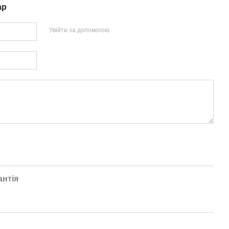
ар
Увійти за допомогою
антія