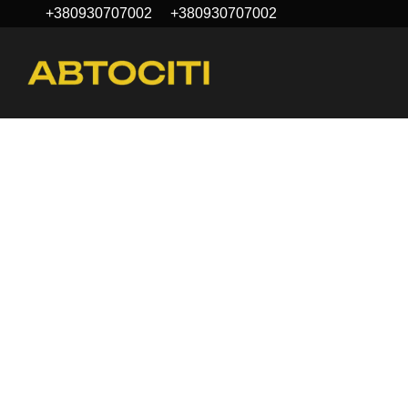
+380930707002
+380930707002
Перейти до основного контенту