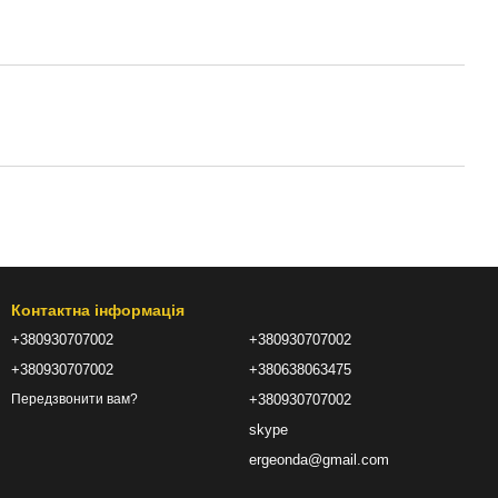
Контактна інформація
+380930707002
+380930707002
+380930707002
+380638063475
+380930707002
Передзвонити вам?
skype
ergeonda@gmail.com