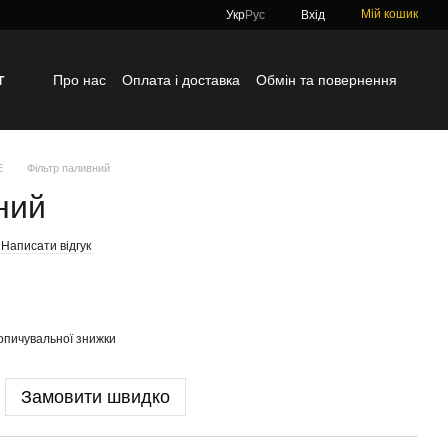
Мій кошик
Укр
Рус
Вхід
г
Про нас
Оплата і доставка
Обмін та повернення
Контактна інформація
Блог
Відгуки про магазин
E
Фільтр паливний
ний
Написати відгук
опичувальної знижки
Замовити швидко