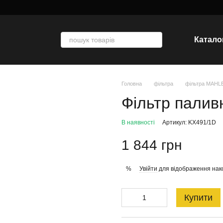
Катало
Головна
фільтра
фільтра MAHL
Фільтр палив
В наявності
Артикул: KX491/1D
1 844 грн
Увійти
для відображення нак
%
Купити