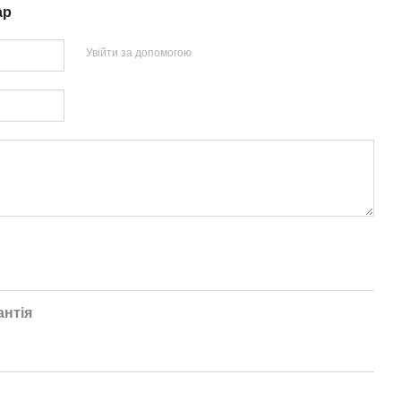
ар
Увійти за допомогою
антія