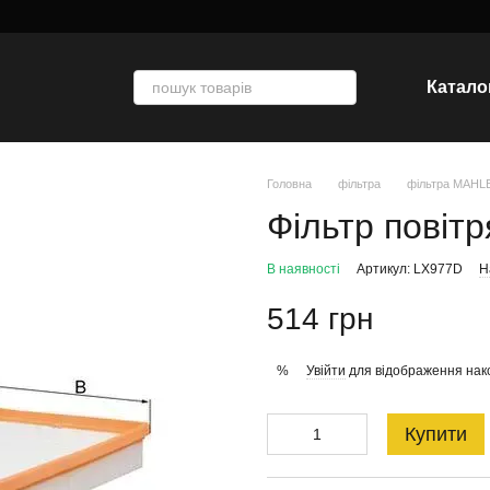
Катало
Головна
фільтра
фільтра MAHL
Фільтр повіт
В наявності
Артикул: LX977D
Н
514 грн
Увійти
для відображення нак
%
Купити