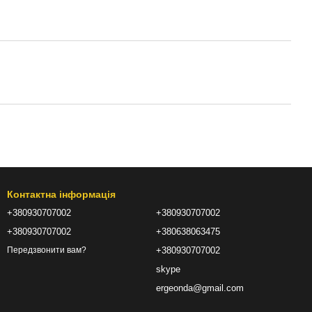
Контактна інформація
+380930707002
+380930707002
+380930707002
+380638063475
+380930707002
Передзвонити вам?
skype
ergeonda@gmail.com