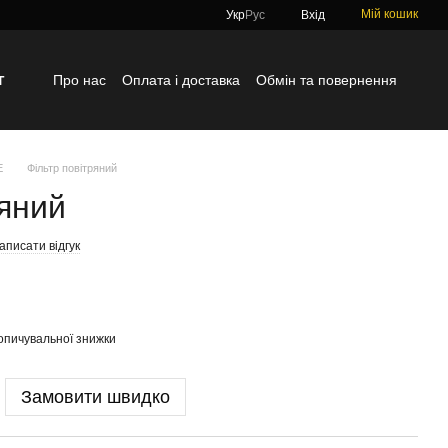
Мій кошик
Укр
Рус
Вхід
г
Про нас
Оплата і доставка
Обмін та повернення
Контактна інформація
Блог
Відгуки про магазин
E
Фільтр повітряний
ряний
аписати відгук
опичувальної знижки
Замовити швидко