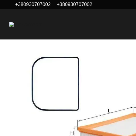
+380930707002
+380930707002
Перейти до основного контенту