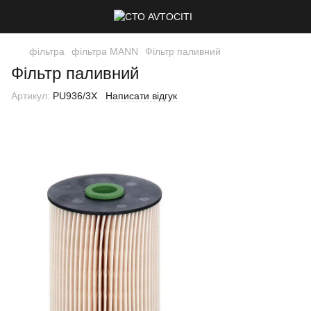
фільтра
фільтра MANN
Фільтр паливний
Фільтр паливний
Артикул:
PU936/3X
Написати відгук