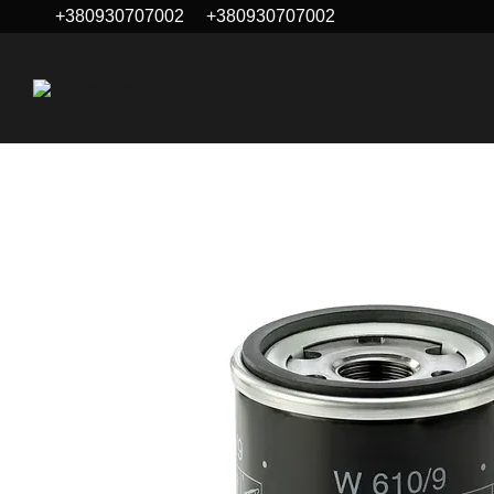
+380930707002
+380930707002
Перейти до основного контенту