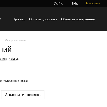
Мій кошик
Укр
Рус
Вхід
г
Про нас
Оплата і доставка
Обмін та повернення
Контактна інформація
Блог
Відгуки про магазин
Фільтр масляний
ний
писати відгук
опичувальної знижки
Замовити швидко