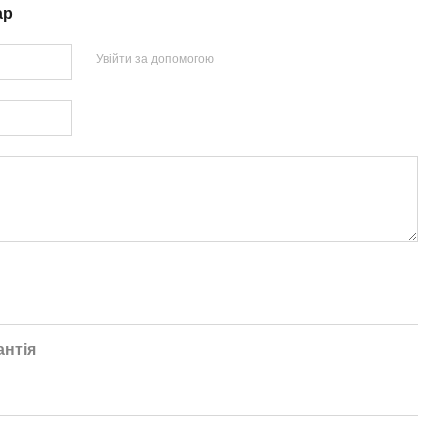
ар
Увійти за допомогою
антія