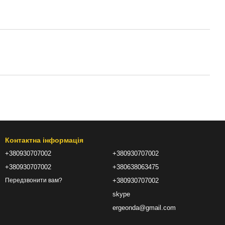
Контактна інформація
+380930707002
+380930707002
+380930707002
+380638063475
+380930707002
Передзвонити вам?
skype
ergeonda@gmail.com