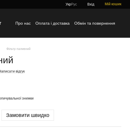
Мій кошик
Укр
Рус
Вхід
г
Про нас
Оплата і доставка
Обмін та повернення
Контактна інформація
Блог
Відгуки про магазин
Фільтр паливний
ний
Написати відгук
опичувальної знижки
Замовити швидко