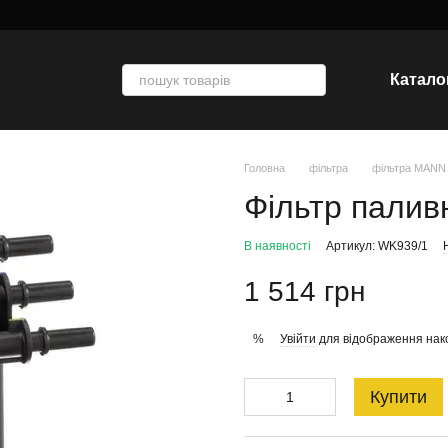
Катало
Головна
фільтра
фільтра MANN
Фільтр палив
В наявності
Артикул: WK939/1
1 514 грн
Увійти
для відображення нак
%
Купити