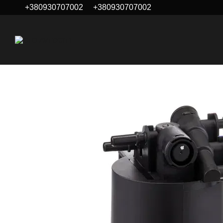
+380930707002
+380930707002
Перейти до основного контенту