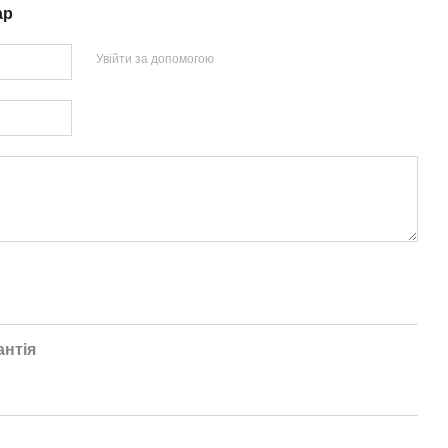
ар
Увійти за допомогою
антія