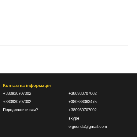
Контактна інформація
+380930707002
+380930707002
+380930707002
+380638063475
+380930707002
Передзвонити вам?
skype
ergeonda@gmail.com