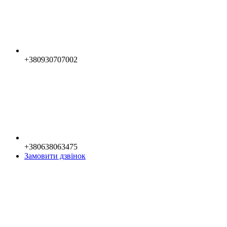
+380930707002
+380638063475
Замовити дзвінок