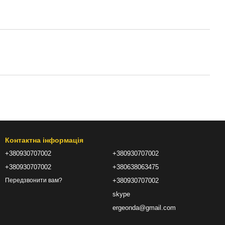
Контактна інформація
+380930707002
+380930707002
+380930707002
+380638063475
+380930707002
Передзвонити вам?
skype
ergeonda@gmail.com