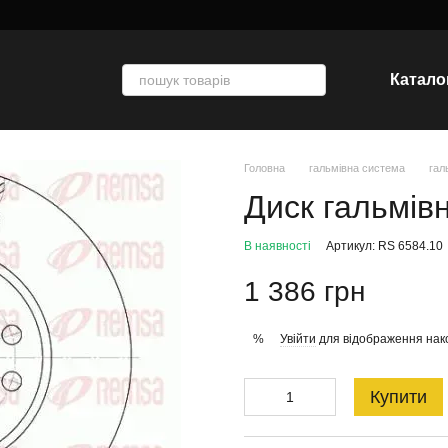
Катало
Головна
гальмівна система
гал
Диск гальмів
В наявності
Артикул: RS 6584.10
1 386 грн
Увійти
для відображення нак
%
Купити