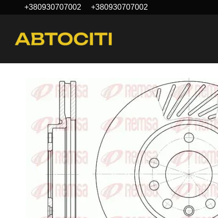
+380930707002
+380930707002
Перейти до основного контенту