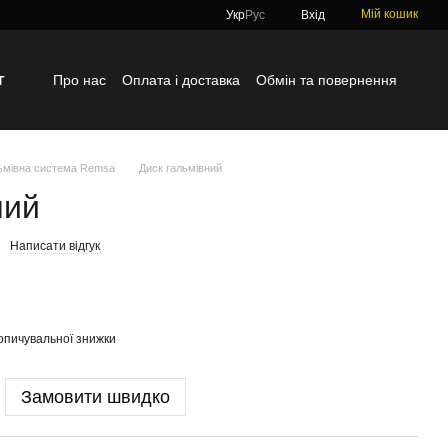
Мій кошик
Укр
Рус
Вхід
г
Про нас
Оплата і доставка
Обмін та повернення
Контактна інформація
Блог
Відгуки про магазин
ьмівна система Remsa
Диск гальмівний
ний
Написати відгук
опичувальної знижки
Замовити швидко