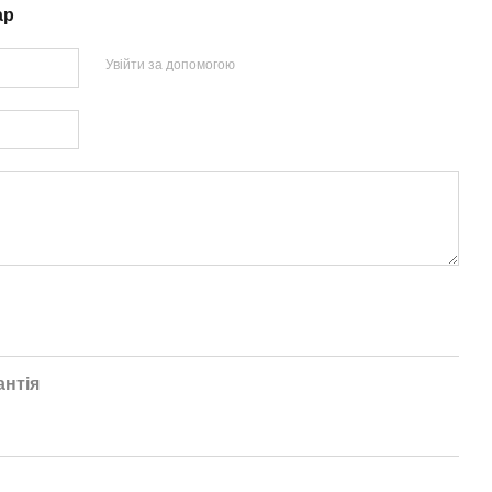
ар
Увійти за допомогою
антія