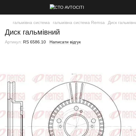
гальмівна система
гальмівна система Remsa
Диск гальмівн
Диск гальмівний
Артикул:
RS 6586.10
Написати відгук