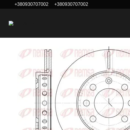
+380930707002
+380930707002
Перейти до основного контенту