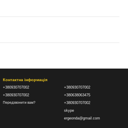
Контактна інформація
+380930707002
+380930707002
+380930707002
+380638063475
+380930707002
Передзвонити вам?
skype
ergeonda@gmail.com