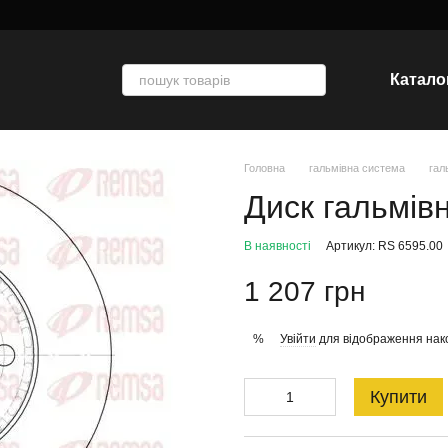
Катало
Головна
гальмівна система
гал
Диск гальмів
В наявності
Артикул: RS 6595.00
1 207 грн
Увійти
для відображення нак
%
Купити