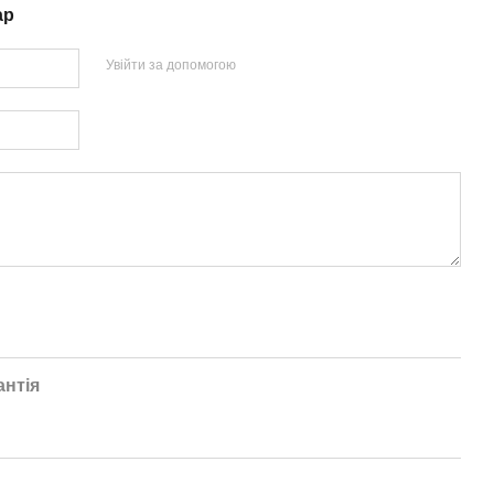
ар
Увійти за допомогою
антія