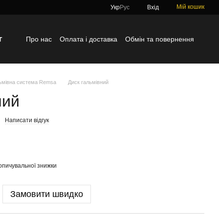
Мій кошик
Укр
Рус
Вхід
г
Про нас
Оплата і доставка
Обмін та повернення
Контактна інформація
Блог
Відгуки про магазин
ьмівна система Remsa
Диск гальмівний
ний
Написати відгук
опичувальної знижки
Замовити швидко