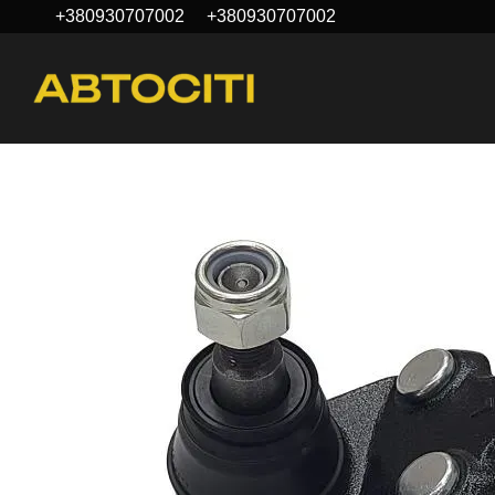
+380930707002
+380930707002
Перейти до основного контенту