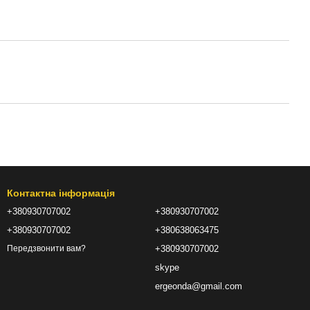
Контактна інформація
+380930707002
+380930707002
+380930707002
+380638063475
+380930707002
Передзвонити вам?
skype
ergeonda@gmail.com