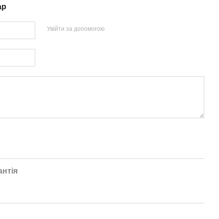
ар
Увійти за допомогою
антія