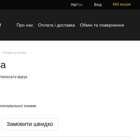
Мій кошик
Укр
Рус
Вхід
г
Про нас
Оплата і доставка
Обмін та повернення
Контактна інформація
Блог
Відгуки про магазин
Опора кульова
ва
Написати відгук
опичувальної знижки
Замовити швидко