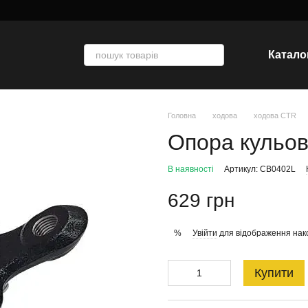
Катало
Головна
ходова
ходова CTR
Опора кульо
В наявності
Артикул: CB0402L
629 грн
Увійти
для відображення нак
%
Купити