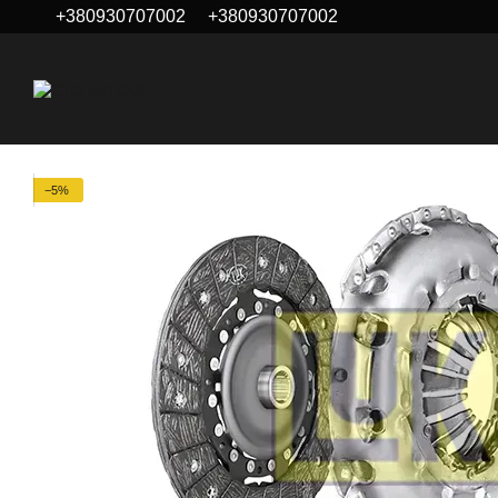
+380930707002
+380930707002
Перейти до основного контенту
−5%