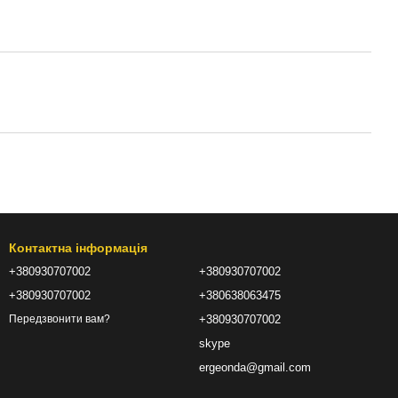
Контактна інформація
+380930707002
+380930707002
+380930707002
+380638063475
+380930707002
Передзвонити вам?
skype
ergeonda@gmail.com