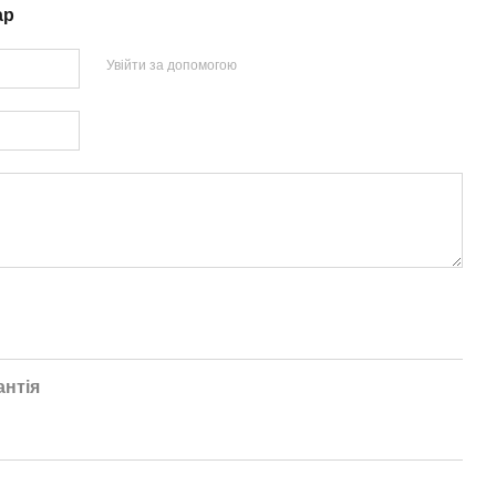
ар
Увійти за допомогою
антія