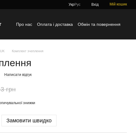
Мій кошик
Укр
Рус
Вхід
г
Про нас
Оплата і доставка
Обмін та повернення
Контактна інформація
Блог
Відгуки про магазин
LUK
Комплект зчеплення
еплення
Написати відгук
3 грн
опичувальної знижки
Замовити швидко