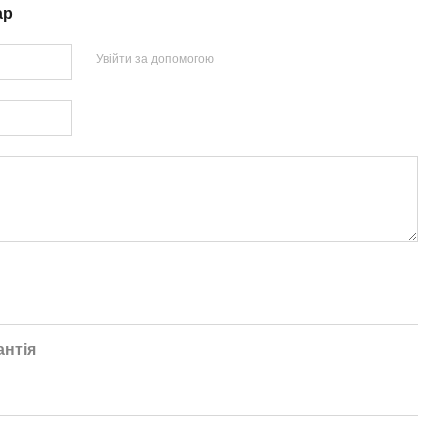
ар
Увійти за допомогою
антія