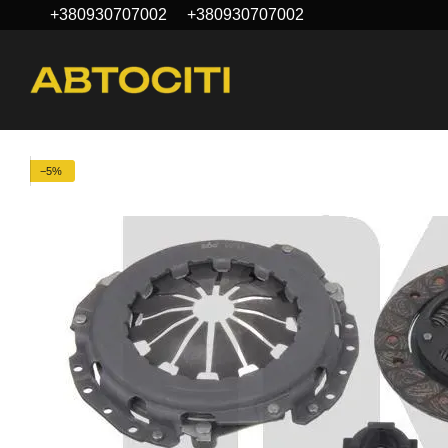
+380930707002
+380930707002
Перейти до основного контенту
−5%