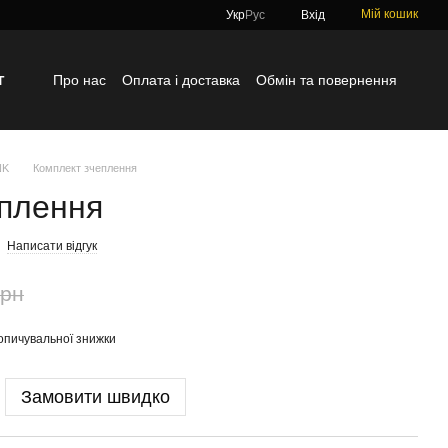
Мій кошик
Укр
Рус
Вхід
г
Про нас
Оплата і доставка
Обмін та повернення
Контактна інформація
Блог
Відгуки про магазин
NK
Комплект зчеплення
еплення
Написати відгук
грн
опичувальної знижки
Замовити швидко