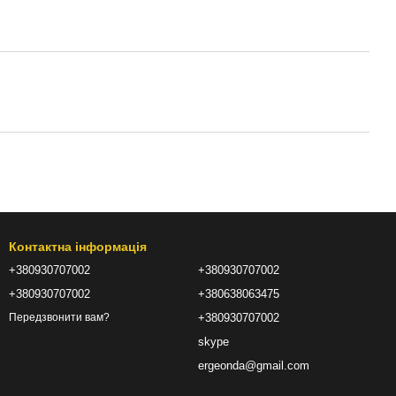
Контактна інформація
+380930707002
+380930707002
+380930707002
+380638063475
+380930707002
Передзвонити вам?
skype
ergeonda@gmail.com