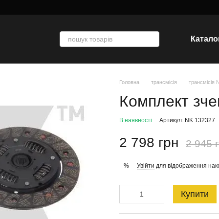
Катало
Головна
трансмісія
трансмісія 
Комплект зч
В наявності
Артикул: NK 132327
2 798 грн
2 945 
Увійти
для відображення нак
%
Купити