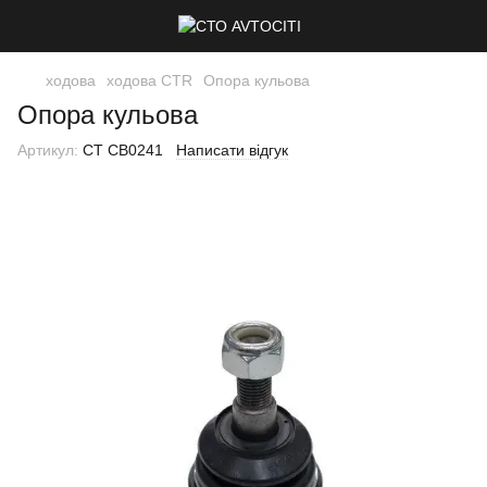
ходова
ходова CTR
Опора кульова
Опора кульова
Артикул:
CT CB0241
Написати відгук