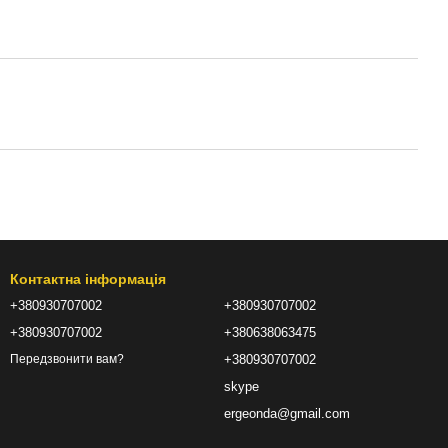
Контактна інформація
+380930707002
+380930707002
+380930707002
+380638063475
+380930707002
Передзвонити вам?
skype
ergeonda@gmail.com