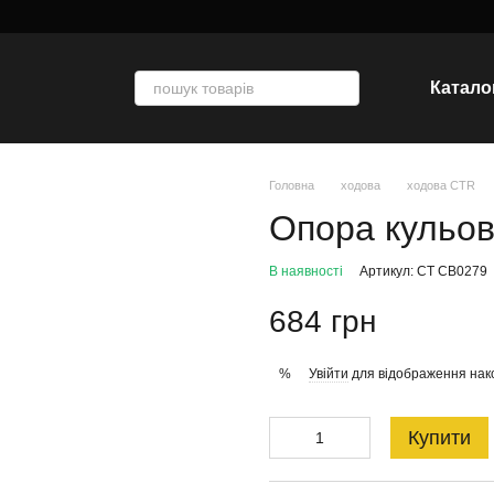
Катало
Головна
ходова
ходова CTR
Опора кульо
В наявності
Артикул: CT CB0279
684 грн
Увійти
для відображення нак
%
Купити