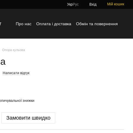
Мій кошик
Укр
Рус
Вхід
г
Про нас
Оплата і доставка
Обмін та повернення
Контактна інформація
Блог
Відгуки про магазин
Опора кульова
ва
Написати відгук
опичувальної знижки
Замовити швидко