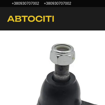
+380930707002
+380930707002
Перейти до основного контенту