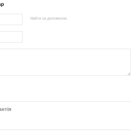
ар
Увійти за допомогою
антія