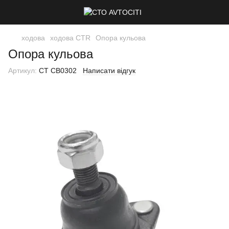
ходова
ходова CTR
Опора кульова
Опора кульова
Артикул:
CT CB0302
Написати відгук