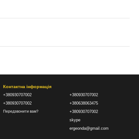
Контактна інформація
+380930707002
+380930707002
+380930707002
+380638063475
+380930707002
Передзвонити вам?
skype
ergeonda@gmail.com