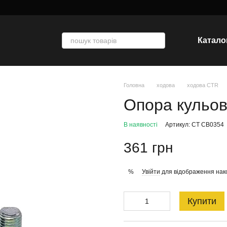
Катало
Головна
ходова
ходова CTR
Опора кульо
В наявності
Артикул: CT CB0354
361 грн
Увійти
для відображення нак
%
Купити