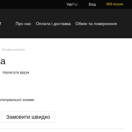
Мій кошик
Укр
Рус
Вхід
г
Про нас
Оплата і доставка
Обмін та повернення
Контактна інформація
Блог
Відгуки про магазин
Опора кульова
ва
Написати відгук
опичувальної знижки
Замовити швидко