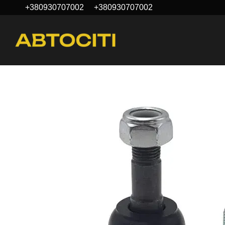
+380930707002
+380930707002
Перейти до основного контенту