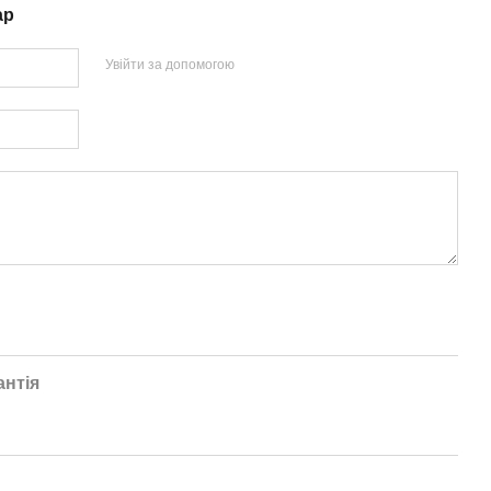
ар
Увійти за допомогою
антія