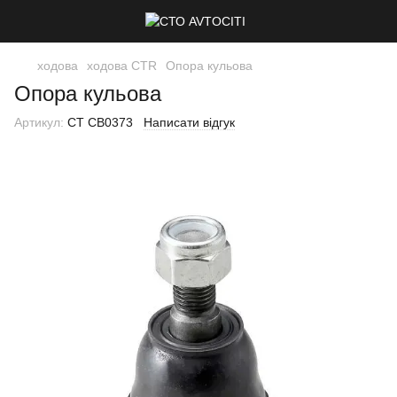
ходова
ходова CTR
Опора кульова
Опора кульова
Артикул:
CT CB0373
Написати відгук