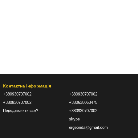
Контактна інформація
+380930707002
+380930707002
+380930707002
+380638063475
+380930707002
Передзвонити вам?
skype
ergeonda@gmail.com