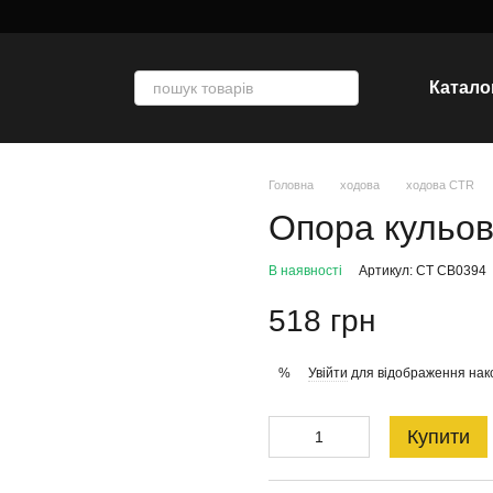
Катало
Головна
ходова
ходова CTR
Опора кульо
В наявності
Артикул: CT CB0394
518 грн
Увійти
для відображення нак
%
Купити