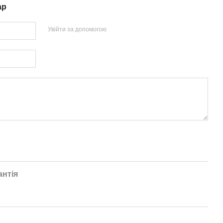
ар
Увійти за допомогою
антія