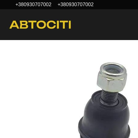
+380930707002
+380930707002
Перейти до основного контенту