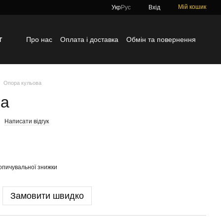
Мій кошик
Укр
Рус
Вхід
г
Про нас
Оплата і доставка
Обмін та повернення
Контактна інформація
Блог
Відгуки про магазин
Опора кульова
ва
Написати відгук
опичувальної знижки
Замовити швидко