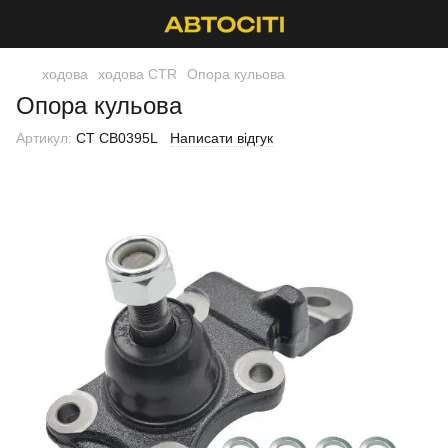
ходова
ходова CTR
Опора кульова
Опора кульова
Артикул:
CT CB0395L
Написати відгук