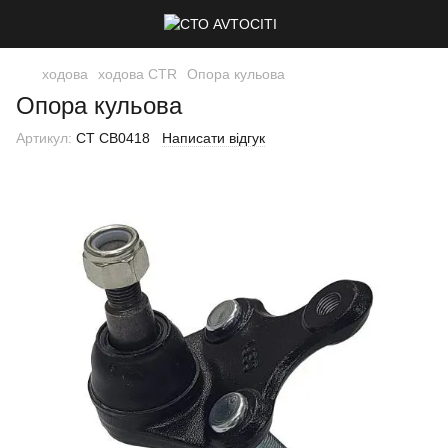
ходова
ходова CTR
Опора кульова
Опора кульова
Артикул:
CT CB0418
Написати відгук