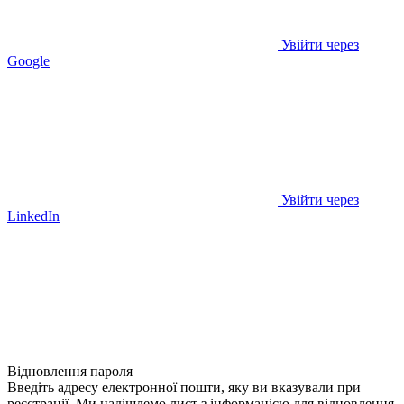
Увійти через
Google
Увійти через
LinkedIn
Відновлення пароля
Введіть адресу електронної пошти, яку ви вказували при
реєстрації. Ми надішлемо лист з інформацією для відновлення