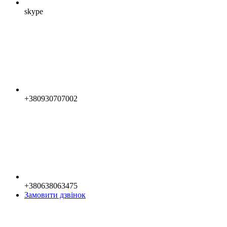
skype
+380930707002
+380638063475
Замовити дзвінок