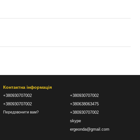
Контактна інформація
+380930707002
+380930707002
+380930707002
+380638063475
+380930707002
Передзвонити вам?
skype
ergeonda@gmail.com