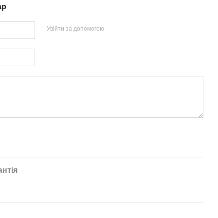
ар
Увійти за допомогою
антія