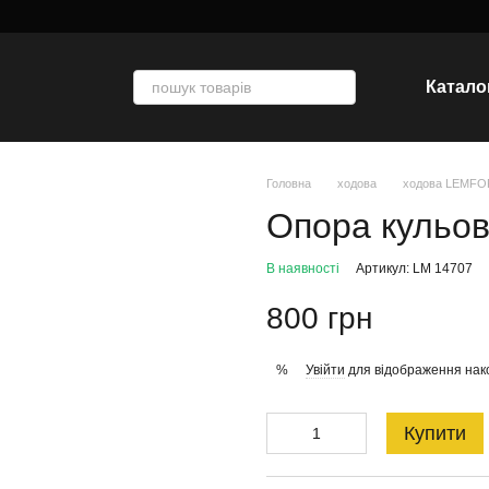
Катало
Головна
ходова
ходова LEMF
Опора кульо
В наявності
Артикул: LM 14707
800 грн
Увійти
для відображення нак
%
Купити