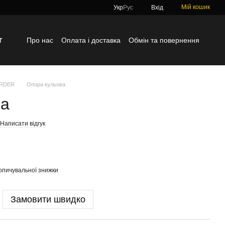
Мій кошик
Укр
Рус
Вхід
г
Про нас
Оплата і доставка
Обмін та повернення
Контактна інформація
Блог
Відгуки про магазин
ORDER
Опора кульова
ва
Написати відгук
опичувальної знижки
Замовити швидко