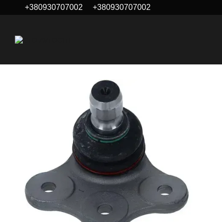
+380930707002
+380930707002
Перейти до основного контенту