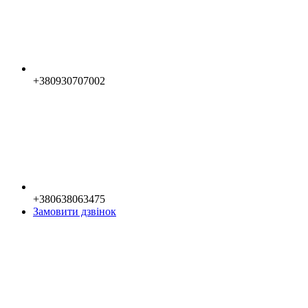
+380930707002
+380638063475
Замовити дзвінок