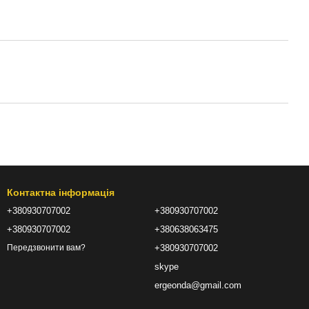
Контактна інформація
+380930707002
+380930707002
+380930707002
+380638063475
+380930707002
Передзвонити вам?
skype
ergeonda@gmail.com