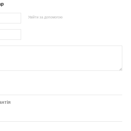
ар
Увійти за допомогою
антія