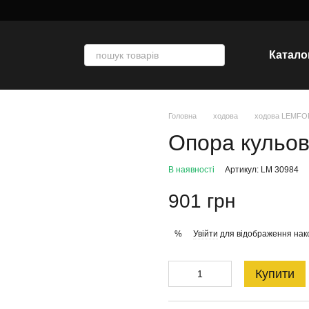
Катало
Головна
ходова
ходова LEMF
Опора кульо
В наявності
Артикул: LM 30984
901 грн
Увійти
для відображення нак
%
Купити