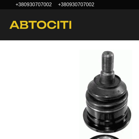
+380930707002
+380930707002
Перейти до основного контенту