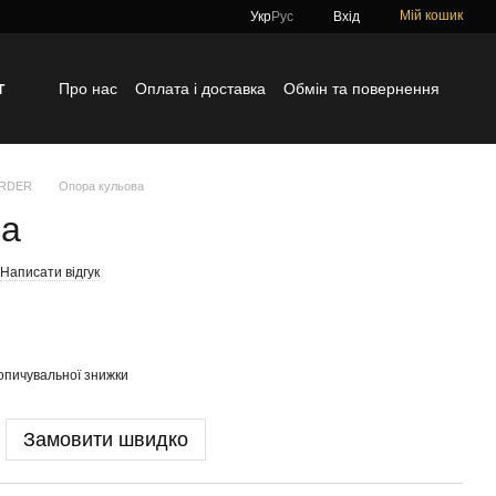
Мій кошик
Укр
Рус
Вхід
г
Про нас
Оплата і доставка
Обмін та повернення
Контактна інформація
Блог
Відгуки про магазин
ORDER
Опора кульова
ва
Написати відгук
опичувальної знижки
Замовити швидко