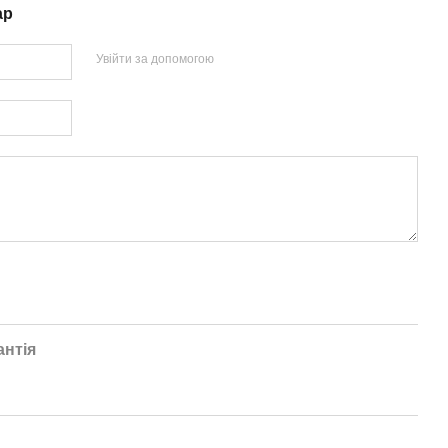
ар
Увійти за допомогою
антія