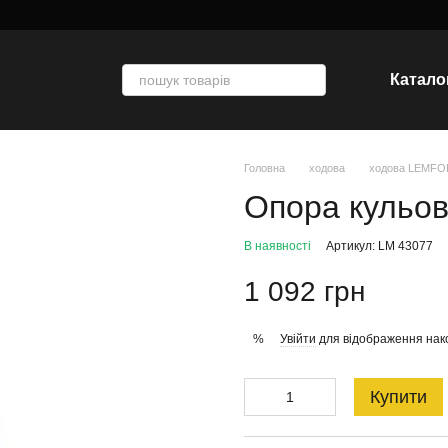
Катало
Головна
ходова
ходова LEMF
Опора кульо
В наявності
Артикул: LM 43077
1 092 грн
Увійти
для відображення нак
%
Купити