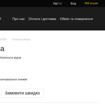
Мій кошик
Укр
Рус
Вхід
г
Про нас
Оплата і доставка
Обмін та повернення
Контактна інформація
Блог
Відгуки про магазин
ORDER
Опора кульова
ва
Написати відгук
опичувальної знижки
Замовити швидко