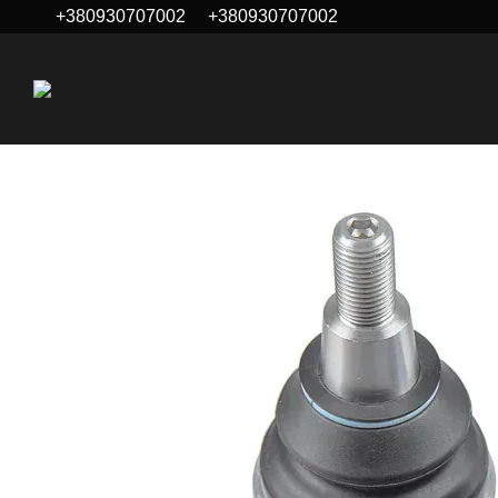
+380930707002
+380930707002
Перейти до основного контенту