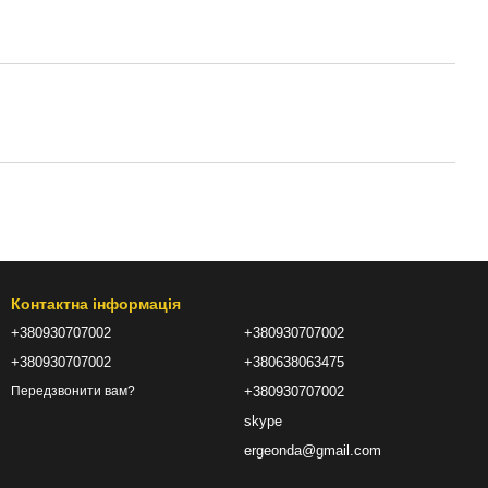
Контактна інформація
+380930707002
+380930707002
+380930707002
+380638063475
+380930707002
Передзвонити вам?
skype
ergeonda@gmail.com