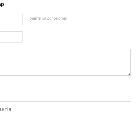
ар
Увійти за допомогою
антія