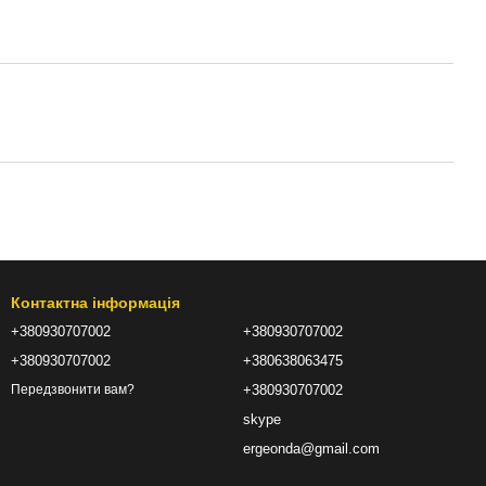
Контактна інформація
+380930707002
+380930707002
+380930707002
+380638063475
+380930707002
Передзвонити вам?
skype
ergeonda@gmail.com