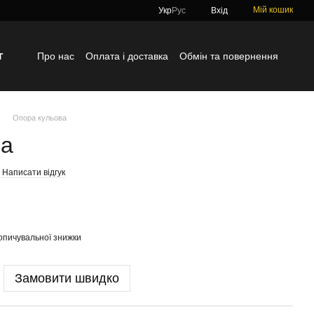
Мій кошик
Укр
Рус
Вхід
г
Про нас
Оплата і доставка
Обмін та повернення
Контактна інформація
Блог
Відгуки про магазин
Опора кульова
ва
Написати відгук
опичувальної знижки
Замовити швидко