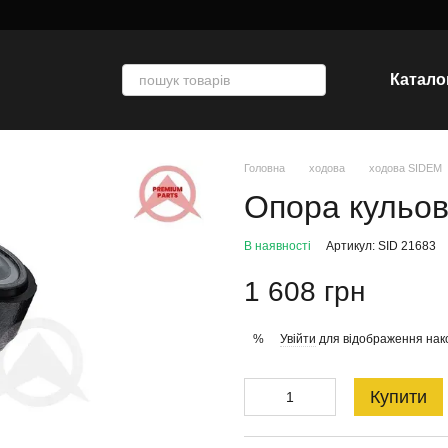
Катало
Головна
ходова
ходова SIDEM
Опора кульо
В наявності
Артикул: SID 21683
1 608 грн
Увійти
для відображення нак
%
Купити