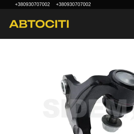
+380930707002
+380930707002
Перейти до основного контенту