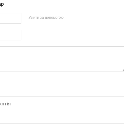
ар
Увійти за допомогою
антія