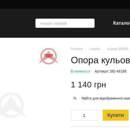
Катало
Головна
ходова
ходова SIDEM
Опора кульо
В наявності
Артикул: SID 49188
1 140 грн
Увійти
для відображення нак
%
Купити