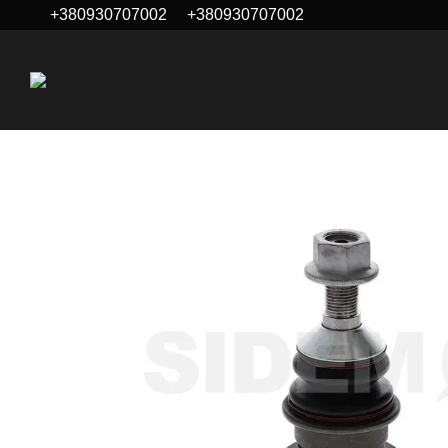
+380930707002
+380930707002
Перейти до основного контенту