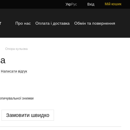
Мій кошик
Укр
Рус
Вхід
г
Про нас
Оплата і доставка
Обмін та повернення
Контактна інформація
Блог
Відгуки про магазин
Опора кульова
ва
Написати відгук
опичувальної знижки
Замовити швидко