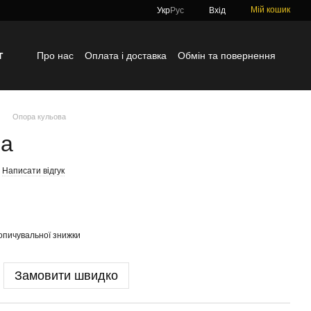
Мій кошик
Укр
Рус
Вхід
г
Про нас
Оплата і доставка
Обмін та повернення
Контактна інформація
Блог
Відгуки про магазин
Опора кульова
ва
Написати відгук
опичувальної знижки
Замовити швидко