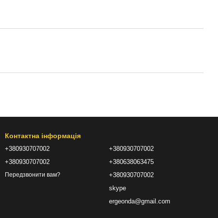
Контактна інформація
+380930707002
+380930707002
+380930707002
+380638063475
+380930707002
Передзвонити вам?
skype
ergeonda@gmail.com