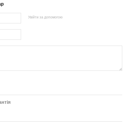
ар
Увійти за допомогою
антія