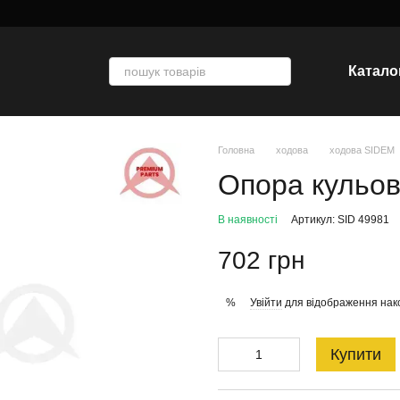
Катало
Головна
ходова
ходова SIDEM
Опора кульо
В наявності
Артикул: SID 49981
702 грн
Увійти
для відображення нак
%
Купити