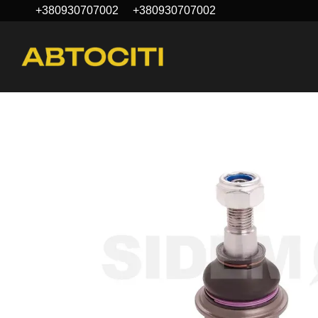
+380930707002
+380930707002
Перейти до основного контенту