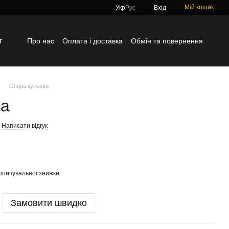
Мій кошик
Укр
Рус
Вхід
г
Про нас
Оплата і доставка
Обмін та повернення
Контактна інформація
Блог
Відгуки про магазин
Опора кульова
ва
Написати відгук
опичувальної знижки
Замовити швидко