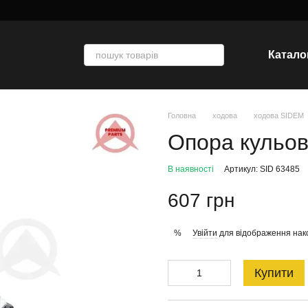
Катало
Головна
ходова
ходова SIDEM
Опора кульо
В наявності
Артикул: SID 63485
607 грн
Увійти
для відображення нак
%
Купити