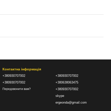
Контактна інформація
+380930707002
+380930707002
+380930707002
+380638063475
+380930707002
Передзвонити вам?
skype
ergeonda@gmail.com