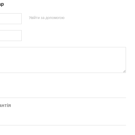
ар
Увійти за допомогою
антія