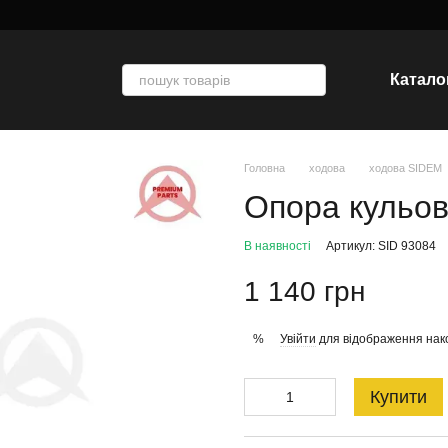
Катало
Головна
ходова
ходова SIDEM
Опора кульо
В наявності
Артикул: SID 93084
1 140 грн
Увійти
для відображення нак
%
Купити