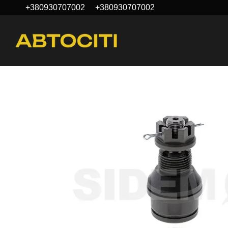
+380930707002
+380930707002
Перейти до основного контенту