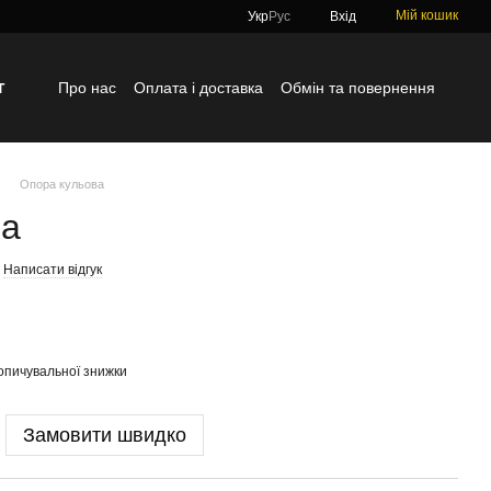
Мій кошик
Укр
Рус
Вхід
г
Про нас
Оплата і доставка
Обмін та повернення
Контактна інформація
Блог
Відгуки про магазин
Опора кульова
ва
Написати відгук
опичувальної знижки
Замовити швидко