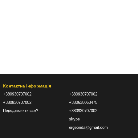
Контактна інформація
+380930707002
+380930707002
+380930707002
+380638063475
+380930707002
Передзвонити вам?
skype
ergeonda@gmail.com