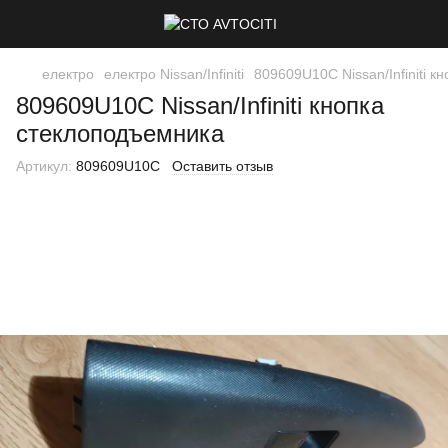
електро
електро Nissan/Infiniti
809609U10C Nissan/Infiniti 
809609U10C Nissan/Infiniti кнопка
стеклоподъемника
Артикул:
809609U10C
Оставить отзыв