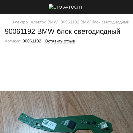
електро
електро BMW
90061192 BMW блок светодиодный
90061192 BMW блок светодиодный
Артикул:
90061192
Оставить отзыв