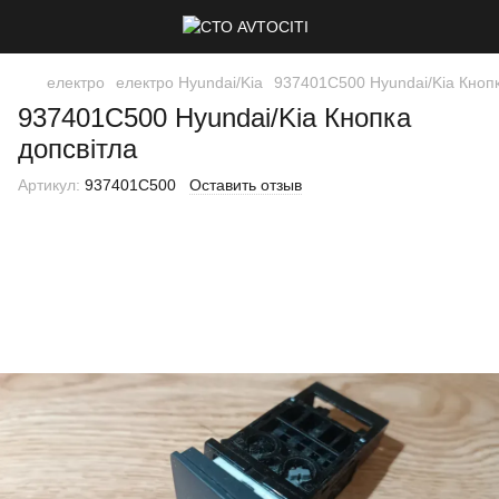
електро
електро Hyundai/Kia
937401C500 Hyundai/Kia Кнопк
937401C500 Hyundai/Kia Кнопка
допсвітла
Артикул:
937401C500
Оставить отзыв