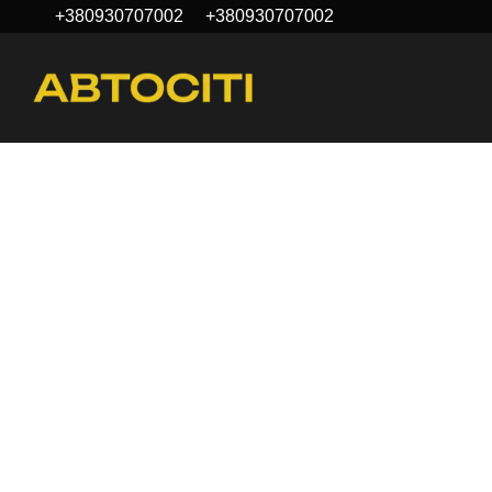
+380930707002
+380930707002
Перейти к основному контенту