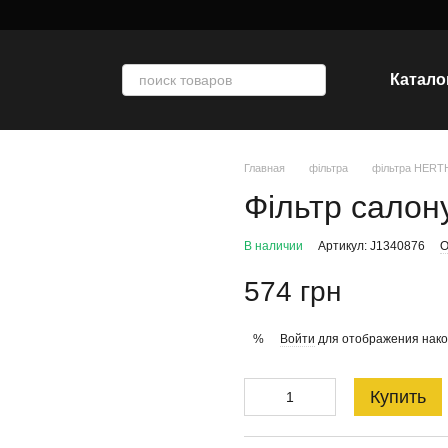
Катало
Главная
фільтра
фільтра HER
Фільтр салон
В наличии
Артикул: J1340876
О
574 грн
Войти
для отображения нако
%
Купить