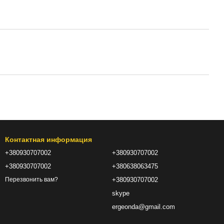
Контактная информация
+380930707002
+380930707002
+380930707002
+380638063475
+380930707002
Перезвонить вам?
skype
ergeonda@gmail.com