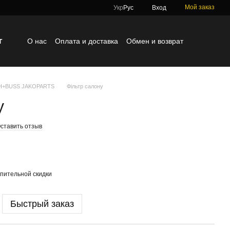
Мой заказ
Укр
Рус
Вход
г
О нас
Оплата и доставка
Обмен и возврат
Контактная информация
Блог
Отзывы о магазине
TH+BUSS JAKOPARTS
Фільтр салону
у
ставить отзыв
пительной скидки
Быстрый заказ