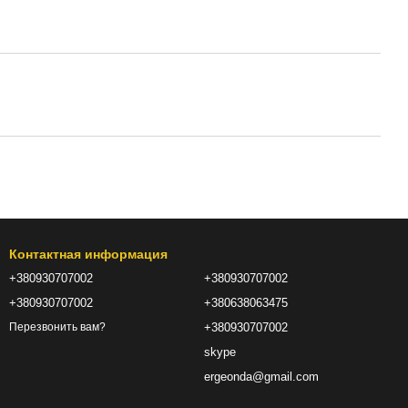
Контактная информация
+380930707002
+380930707002
+380930707002
+380638063475
+380930707002
Перезвонить вам?
skype
ergeonda@gmail.com