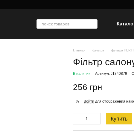
Катало
Главная
фільтра
фільтра HER
Фільтр салон
В наличии
Артикул: J1340879
О
256 грн
Войти
для отображения нако
%
Купить