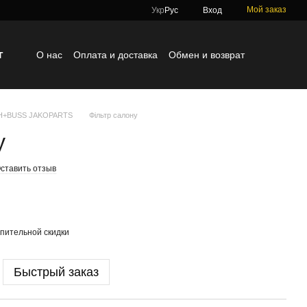
Мой заказ
Укр
Рус
Вход
г
О нас
Оплата и доставка
Обмен и возврат
Контактная информация
Блог
Отзывы о магазине
TH+BUSS JAKOPARTS
Фільтр салону
у
ставить отзыв
пительной скидки
Быстрый заказ