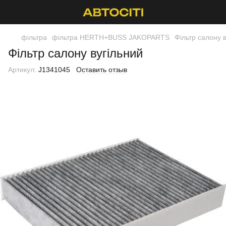
фільтра
фільтра HERTH+BUSS JAKOPARTS
Фільтр салону 
Фільтр салону вугільний
Артикул:
J1341045
Оставить отзыв