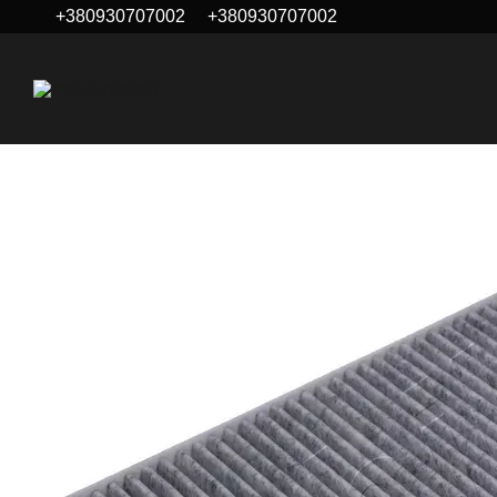
+380930707002
+380930707002
Перейти к основному контенту