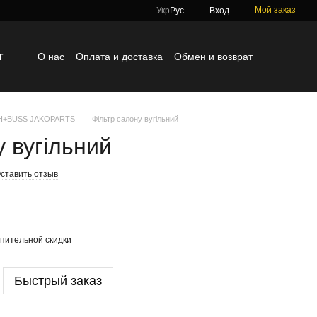
Мой заказ
Укр
Рус
Вход
г
О нас
Оплата и доставка
Обмен и возврат
Контактная информация
Блог
Отзывы о магазине
TH+BUSS JAKOPARTS
Фільтр салону вугільний
у вугільний
ставить отзыв
пительной скидки
Быстрый заказ