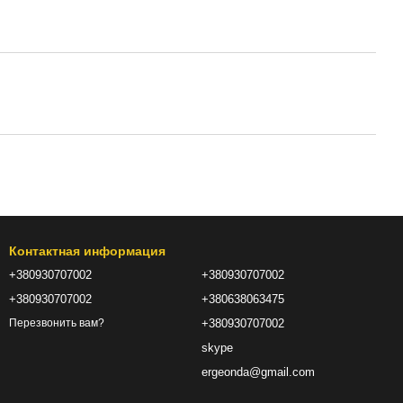
Контактная информация
+380930707002
+380930707002
+380930707002
+380638063475
+380930707002
Перезвонить вам?
skype
ergeonda@gmail.com