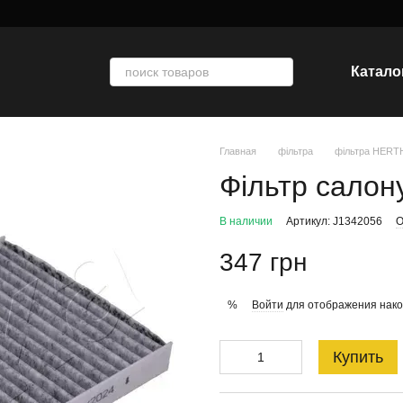
Катало
Главная
фільтра
фільтра HER
Фільтр салон
В наличии
Артикул: J1342056
О
347 грн
Войти
для отображения нако
%
Купить