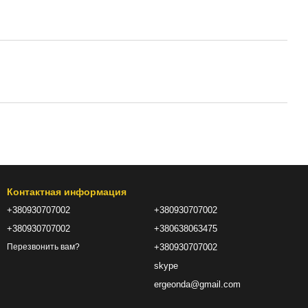
Контактная информация
+380930707002
+380930707002
+380930707002
+380638063475
+380930707002
Перезвонить вам?
skype
ergeonda@gmail.com