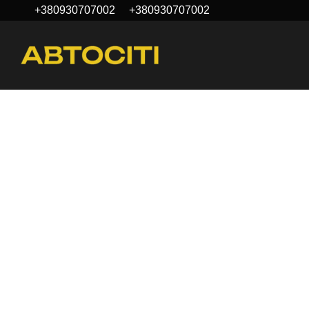
+380930707002
+380930707002
Перейти к основному контенту