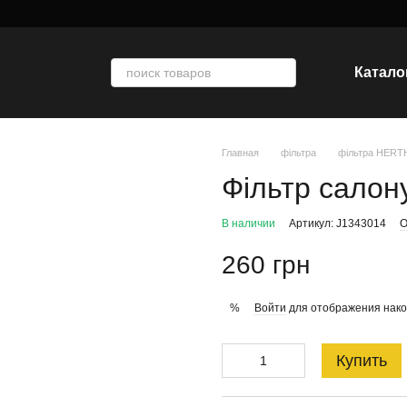
Катало
Главная
фільтра
фільтра HER
Фільтр салон
В наличии
Артикул: J1343014
О
260 грн
Войти
для отображения нако
%
Купить