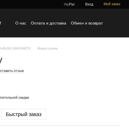
Мой заказ
Укр
Рус
Вход
г
О нас
Оплата и доставка
Обмен и возврат
Контактная информация
Блог
Отзывы о магазине
TH+BUSS JAKOPARTS
Фільтр салону
у
ставить отзыв
пительной скидки
Быстрый заказ