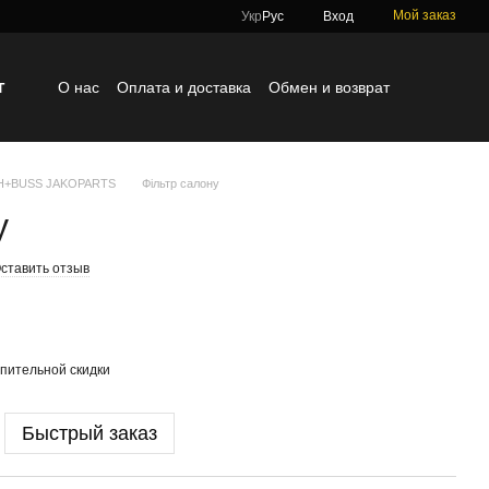
Мой заказ
Укр
Рус
Вход
г
О нас
Оплата и доставка
Обмен и возврат
Контактная информация
Блог
Отзывы о магазине
TH+BUSS JAKOPARTS
Фільтр салону
у
ставить отзыв
пительной скидки
Быстрый заказ