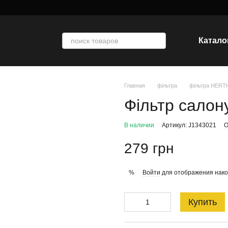
Катало
Главная
фільтра
фільтра HER
Фільтр салон
В наличии
Артикул: J1343021
О
279 грн
Войти
для отображения нако
%
Купить