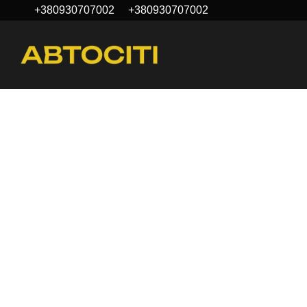
+380930707002
+380930707002
Перейти к основному контенту