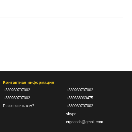
Контактная информация
+380930707002
+380930707002
+380930707002
+380638063475
+380930707002
Перезвонить вам?
skype
ergeonda@gmail.com