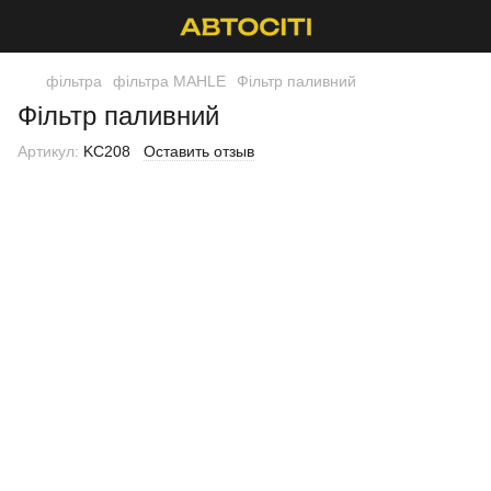
фільтра
фільтра MAHLE
Фільтр паливний
Фільтр паливний
Артикул:
KC208
Оставить отзыв