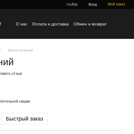
Мой заказ
Укр
Рус
Вход
г
О нас
Оплата и доставка
Обмен и возврат
Контактная информация
Блог
Отзывы о магазине
E
Фільтр паливний
ний
тавить отзыв
пительной скидки
Быстрый заказ