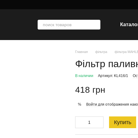
Катало
Главная
фільтра
фільтра MAHL
Фільтр палив
В наличии
Артикул: KL416/1
Ос
418 грн
Войти
для отображения нако
%
Купить