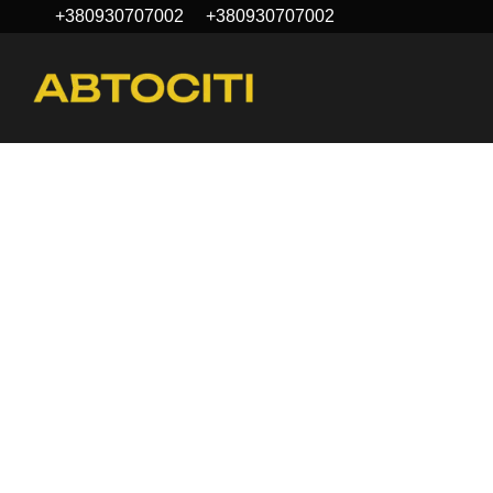
+380930707002
+380930707002
Перейти к основному контенту