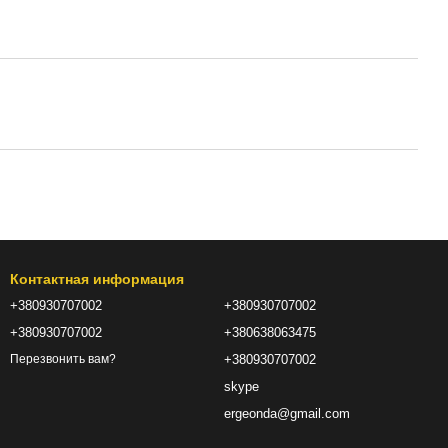
Контактная информация
+380930707002
+380930707002
+380930707002
+380638063475
+380930707002
Перезвонить вам?
skype
ergeonda@gmail.com