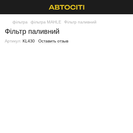
фільтра
фільтра MAHLE
Фільтр паливний
Фільтр паливний
Артикул:
KL430
Оставить отзыв