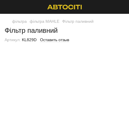
фільтра
фільтра MAHLE
Фільтр паливний
Фільтр паливний
Артикул:
KL829D
Оставить отзыв