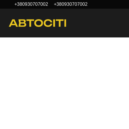
+380930707002
+380930707002
Перейти к основному контенту