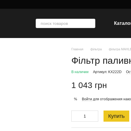
Катало
Главная
фільтра
фільтра MAHL
Фільтр палив
В наличии
Артикул: KX222D
Ос
1 043 грн
Войти
для отображения нако
%
Купить