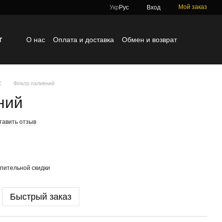
Мой заказ
Укр
Рус
Вход
г
О нас
Оплата и доставка
Обмен и возврат
Контактная информация
Блог
Отзывы о магазине
E
Фільтр паливний
ний
тавить отзыв
пительной скидки
Быстрый заказ