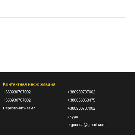
Контактная информация
+380930707002
+380930707002
+380930707002
+380638063475
+380930707002
Перезвонить вам?
skype
ergeonda@gmail.com