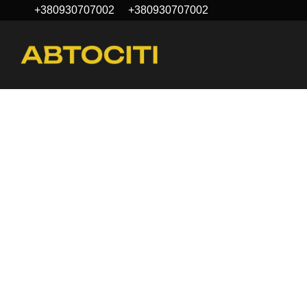
+380930707002
+380930707002
Перейти к основному контенту