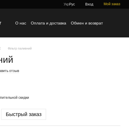
Мой заказ
Укр
Рус
Вход
г
О нас
Оплата и доставка
Обмен и возврат
Контактная информация
Блог
Отзывы о магазине
E
Фільтр паливний
ний
авить отзыв
пительной скидки
Быстрый заказ