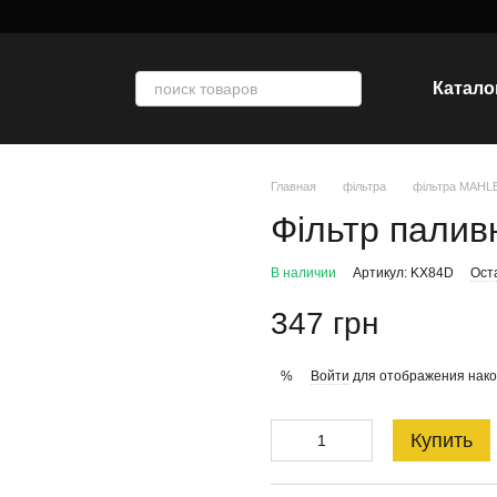
Катало
Главная
фільтра
фільтра MAHL
Фільтр палив
В наличии
Артикул: KX84D
Ост
347 грн
Войти
для отображения нако
%
Купить