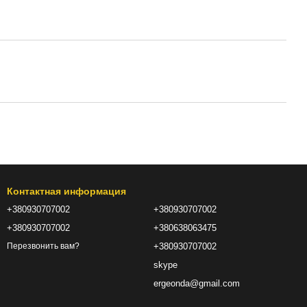
Контактная информация
+380930707002
+380930707002
+380930707002
+380638063475
+380930707002
Перезвонить вам?
skype
ergeonda@gmail.com